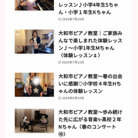
レッスン♪小学4年生Sちゃ
ん・小学１年生Kちゃん
2026年7月19日
大和市ピアノ教室｜ご家族み
んなで楽しまれた体験レッス
ン♪〜小学1年生Mちゃん
〈体験レッスン🌷〉
2026年7月12日
大和市ピアノ教室〜春の出会
いに感謝♡小学校４年生Hち
ゃんの体験レッスン
2026年6月24日
大和市ピアノ教室〜歩み続け
た先に広がる音楽✨️高校２年
Nちゃん〈春のコンサート
⑩〉